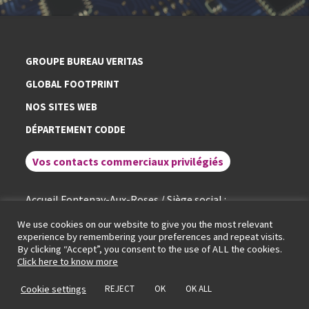
GROUPE BUREAU VERITAS
GLOBAL FOOTPRINT
NOS SITES WEB
DÉPARTEMENT CODDE
Vos contacts commerciaux privilégiés
Accueil Fontenay-Aux-Roses / Siège social :
+ 33 (0)1 40 95 60 60
We use cookies on our website to give you the most relevant
experience by remembering your preferences and repeat visits.
By clicking “Accept”, you consent to the use of ALL the cookies.
Conditions générales de service
Mentions légales
Politique de cookies
Click here to know more
Politique de protection des données
Portail RGPD
© LCIE Bureau Veritas 2026
Cookie settings
REJECT
OK
OK ALL