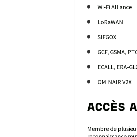
Wi-Fi Alliance
LoRaWAN
SIFGOX
GCF, GSMA, PT
ECALL, ERA-G
OMINAIR V2X
ACCÈS 
Membre de plusieu
reconnaissance mutu