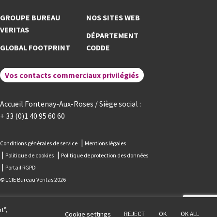
GROUPE BUREAU
NOS SITES WEB
VERITAS
DÉPARTEMENT
GLOBAL FOOTPRINT
CODDE
Vos contacts commerciaux privilégiés
Accueil Fontenay-Aux-Roses / Siège social :
+ 33 (0)1 40 95 60 60
Conditions générales de service
Mentions légales
Politique de cookies
Politique de protection des données
Portail RGPD
© LCIE Bureau Veritas 2026
t”,
Cookie settings
REJECT
OK
OK ALL