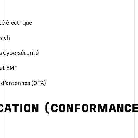
té électrique
each
la Cybersécurité
 et EMF
n d’antennes (OTA)
ICATION (CONFORMANC