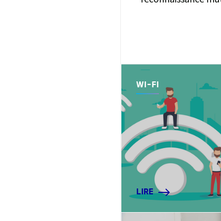
WI-FI
LIRE