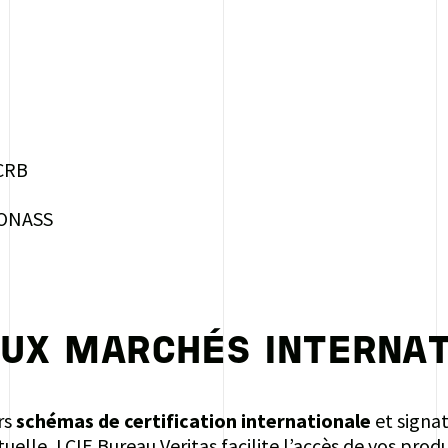
CRB
LONASS
AUX MARCHÉS INTERNA
rs
schémas de certification internationale
et signa
elle, LCIE Bureau Veritas facilite l’accès de vos prod