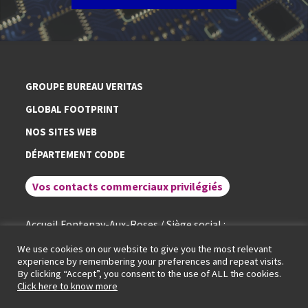
GROUPE BUREAU VERITAS
GLOBAL FOOTPRINT
NOS SITES WEB
DÉPARTEMENT CODDE
Vos contacts commerciaux privilégiés
Accueil Fontenay-Aux-Roses / Siège social :
+ 33 (0)1 40 95 60 60
We use cookies on our website to give you the most relevant
experience by remembering your preferences and repeat visits.
By clicking “Accept”, you consent to the use of ALL the cookies.
Conditions générales de service
Mentions légales
Politique de cookies
Click here to know more
Politique de protection des données
Portail RGPD
© LCIE Bureau Veritas 2026