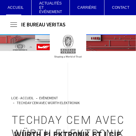
ACTUALITÉS
ACCUEIL
ET
CARRIÈRE
CONTACT
ÉVÉNEMENT
LCIE BUREAU VERITAS
LCIE - ACCUEIL
EVÈNEMENT
TECHDAY CEM AVEC WÜRTH ELEKTRONIK
TECHDAY CEM AVEC
WÜRTH ELEKTRONIK
WÜRTH ELEKTRONIK ET LCIE