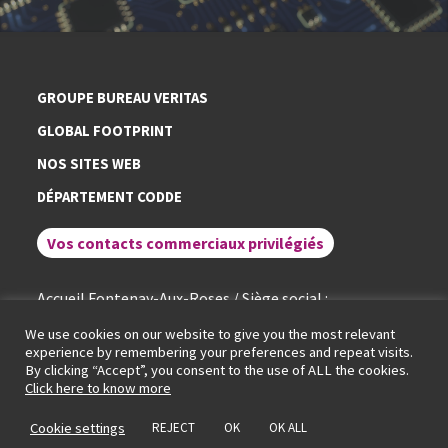
GROUPE BUREAU VERITAS
GLOBAL FOOTPRINT
NOS SITES WEB
DÉPARTEMENT CODDE
Vos contacts commerciaux privilégiés
Accueil Fontenay-Aux-Roses / Siège social :
+ 33 (0)1 40 95 60 60
We use cookies on our website to give you the most relevant
experience by remembering your preferences and repeat visits.
By clicking “Accept”, you consent to the use of ALL the cookies.
Conditions générales de service
Mentions légales
Politique de cookies
Click here to know more
Politique de protection des données
Portail RGPD
© LCIE Bureau Veritas 2026
Cookie settings
REJECT
OK
OK ALL